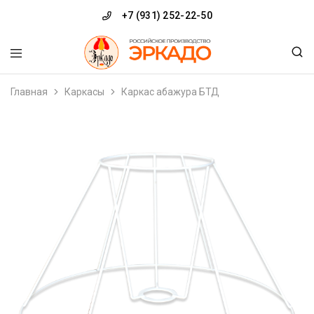
+7 (931) 252-22-50
ERKADO.RU
Производственная
компания
Главная
Каркасы
Каркас абажура БТД
«Эркадо»